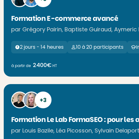
Formation E-commerce avancé
par Grégory Pairin, Baptiste Guiraud, Aymeric 
2 jours - 14 heures
10 à 20 participants
I
2400€
à partir de
HT
+3
Formation Le Lab FormaSEO : pour les 
par Louis Bazile, Léa Picosson, Sylvain Delapo