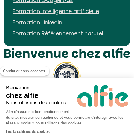
Formation Google Ads
Formation Intelligence artificielle
Formation LinkedIn
Formation Référencement naturel
Bienvenue chez alfie
Continuer sans accepter
Bienvenue
chez alfie
Nous utilisons des cookies
Afin d'assurer le bon fonctionnement
du site, mesurer son audience et vous permettre d'interagir avec les
Mentions légales UP&KO
réseaux sociaux nous utilisons des cookies
Politique de Cookies
Lire la politique de cookies