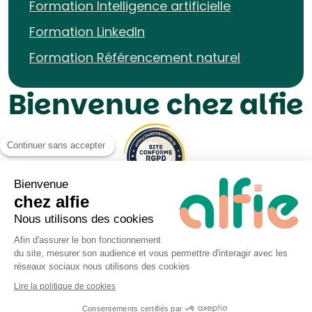
Formation Intelligence artificielle
Formation LinkedIn
Formation Référencement naturel
Bienvenue chez alfie
Continuer sans accepter
Bienvenue
chez alfie
Nous utilisons des cookies
Afin d'assurer le bon fonctionnement
du site, mesurer son audience et vous permettre d'interagir avec les
Mentions légales UP&KO
réseaux sociaux nous utilisons des cookies
Politique de Cookies
Lire la politique de cookies
Politique de données personnelles
Consentements certifiés par