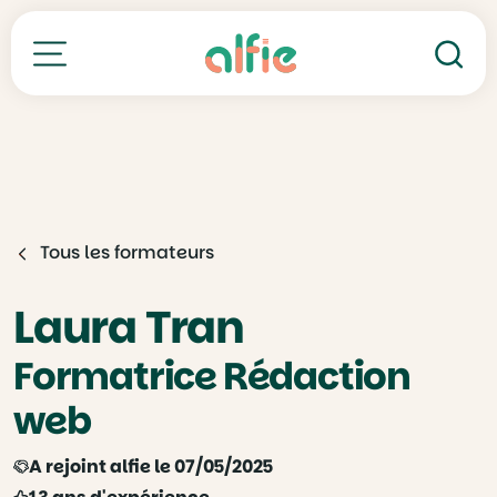
Re
Toutes nos formations
Tous les formateurs
Laura Tran
Formatrice Rédaction
web
A rejoint alfie le 07/05/2025