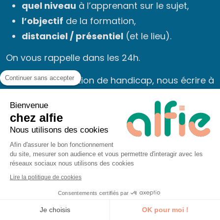
quel niveau
à l’apprenant sur le sujet,
l’objectif
de la formation,
distanciel / présentiel
(et le lieu).
On vous rappelle dans les 24h.
Continuer sans accepter
♿ Public en situation de handicap, nous écrire à
bonjour@alfieformation.com
Bienvenue
chez alfie
Message
Nous utilisons des cookies
Afin d'assurer le bon fonctionnement
du site, mesurer son audience et vous permettre d'interagir avec les
réseaux sociaux nous utilisons des cookies
Lire la politique de cookies
Consentements certifiés par
Je découvre la formation
Je choisis
OK pour moi !