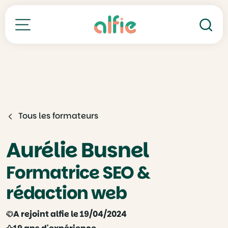
Re
Toutes nos formations
Tous les formateurs
Aurélie Busnel
Formatrice SEO &
rédaction web
A rejoint alfie le 19/04/2024