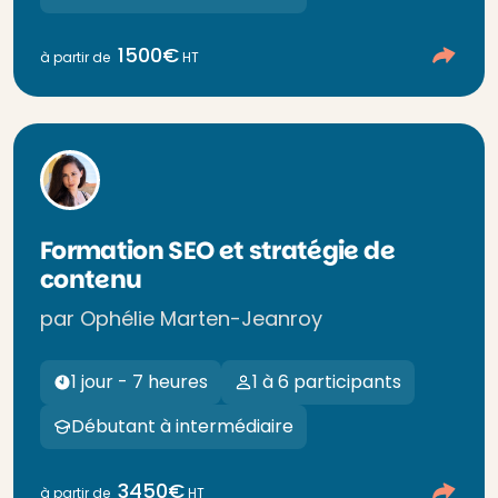
1500€
à partir de
HT
Formation SEO et stratégie de
contenu
par Ophélie Marten-Jeanroy
1 jour - 7 heures
1 à 6 participants
Débutant à intermédiaire
3450€
à partir de
HT