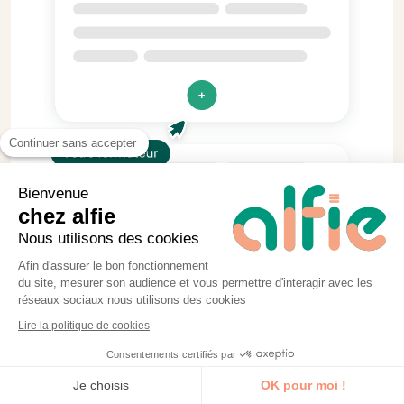
Continuer sans accepter
Bienvenue
chez alfie
Nous utilisons des cookies
Afin d'assurer le bon fonctionnement
du site, mesurer son audience et vous permettre d'interagir avec les
Pratique & concret
réseaux sociaux nous utilisons des cookies
Lire la politique de cookies
Tous nos formateurs et formatrices
Consentements certifiés par
s’engagent à réaliser au moins 2
Je découvre la formation
exercices par séquence de formation.
Je choisis
OK pour moi !