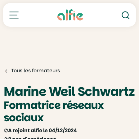
Re
Toutes nos formations
Tous les formateurs
Marine Weil Schwartz
Formatrice réseaux
sociaux
A rejoint alfie le 04/12/2024