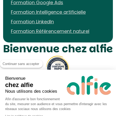
Formation Google Ads
Formation Intelligence artificielle
Formation LinkedIn
Formation Référencement naturel
Bienvenue chez alfie
Continuer sans accepter
Bienvenue
chez alfie
Nous utilisons des cookies
Afin d'assurer le bon fonctionnement
du site, mesurer son audience et vous permettre d'interagir avec les
Mentions légales UP&KO
réseaux sociaux nous utilisons des cookies