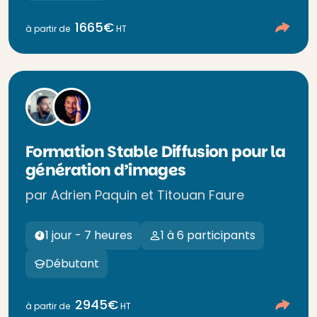
1665€
à partir de
HT
Formation Stable Diffusion pour la
génération d’images
par Adrien Paquin et Titouan Faure
1 jour - 7 heures
1 à 6 participants
Débutant
2945€
à partir de
HT