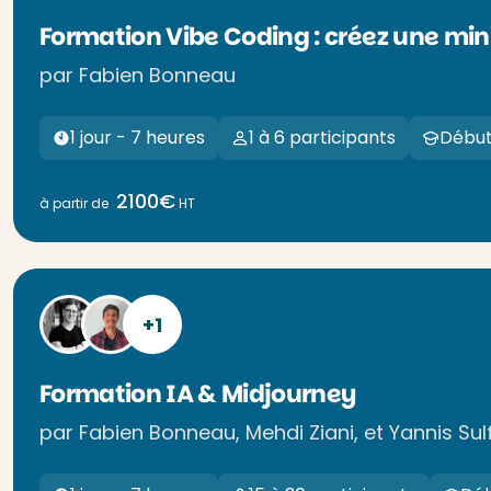
Formation Vibe Coding : créez une min
par Fabien Bonneau
1 jour - 7 heures
1 à 6 participants
Débu
2100€
à partir de
HT
+1
Formation IA & Midjourney
par Fabien Bonneau, Mehdi Ziani, et Yannis Sul