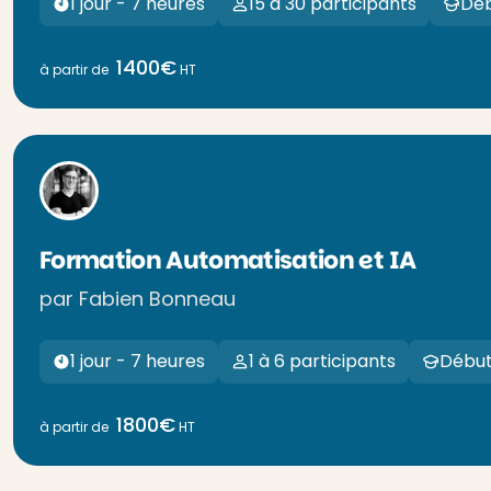
1 jour - 7 heures
15 à 30 participants
Dé
1400€
à partir de
HT
Formation Automatisation et IA
par Fabien Bonneau
1 jour - 7 heures
1 à 6 participants
Début
1800€
à partir de
HT