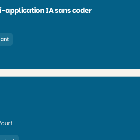
i-application IA sans coder
tant
fourt