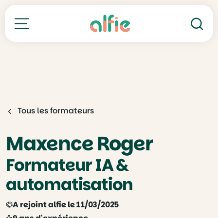
Re
Toutes nos formations
Tous les formateurs
Maxence Roger
Formateur IA &
automatisation
A rejoint alfie le 11/03/2025