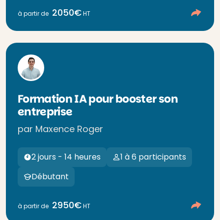
2050€
à partir de
HT
Formation IA pour booster son
entreprise
par Maxence Roger
2 jours - 14 heures
1 à 6 participants
Débutant
2950€
à partir de
HT