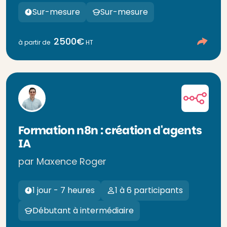
Sur-mesure
Sur-mesure
2500€
à partir de
HT
Formation n8n : création d'agents
IA
par Maxence Roger
1 jour - 7 heures
1 à 6 participants
Débutant à intermédiaire