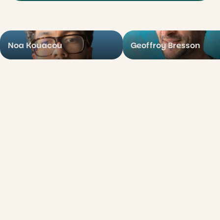
Noa Kouacou
Geoffroy Bresson