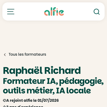
Re
Toutes nos formations
Tous les formateurs
Raphaël Richard
Formateur IA, pédagogie,
outils métier, IA locale
A rejoint alfie le 01/07/2026