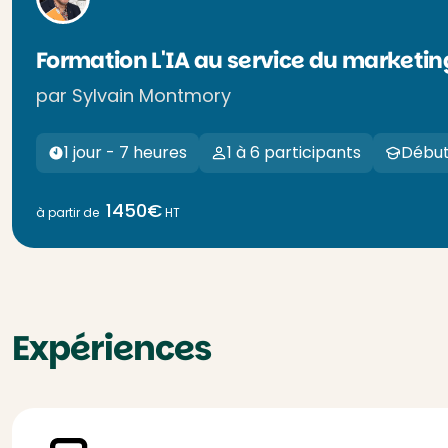
Formation L'IA au service du marketin
par Sylvain Montmory
1 jour - 7 heures
1 à 6 participants
Début
1450€
à partir de
HT
Expériences