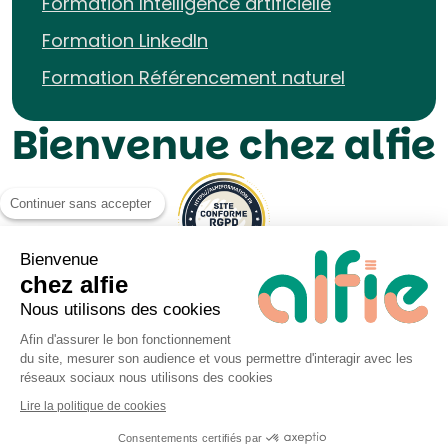
Formation Intelligence artificielle
Formation LinkedIn
Formation Référencement naturel
Bienvenue chez alfie
Continuer sans accepter
Bienvenue
chez alfie
Nous utilisons des cookies
Afin d'assurer le bon fonctionnement
du site, mesurer son audience et vous permettre d'interagir avec les
Mentions légales UP&KO
réseaux sociaux nous utilisons des cookies
Politique de Cookies
Lire la politique de cookies
Politique de données personnelles
Consentements certifiés par