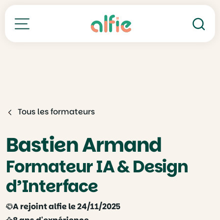
Re
Toutes nos formations
Tous les formateurs
Bastien Armand
Formateur IA & Design
d’Interface
A rejoint alfie le 24/11/2025