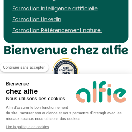
Formation Intelligence artificielle
Formation LinkedIn
Formation Référencement naturel
Bienvenue chez alfie
Continuer sans accepter
Bienvenue
chez alfie
Nous utilisons des cookies
Afin d'assurer le bon fonctionnement
du site, mesurer son audience et vous permettre d'interagir avec les
Mentions légales UP&KO
réseaux sociaux nous utilisons des cookies
Politique de Cookies
Lire la politique de cookies