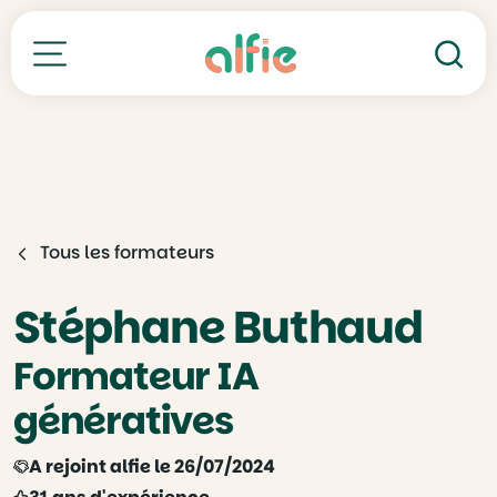
Re
Toutes nos formations
Tous les formateurs
Stéphane Buthaud
Formateur IA
génératives
A rejoint alfie le 26/07/2024