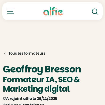
Re
Toutes nos formations
Tous les formateurs
Geoffroy Bresson
Formateur IA, SEO &
Marketing digital
A rejoint alfie le 26/11/2025