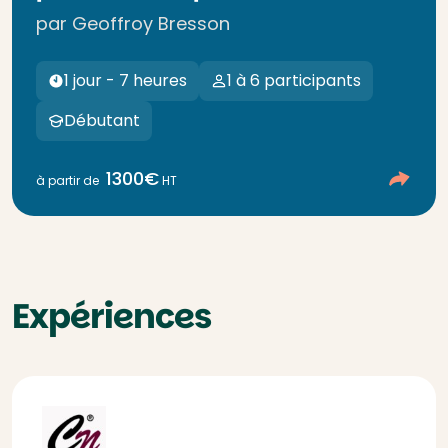
par Geoffroy Bresson
1 jour - 7 heures
1 à 6 participants
Débutant
1300€
à partir de
HT
Expériences