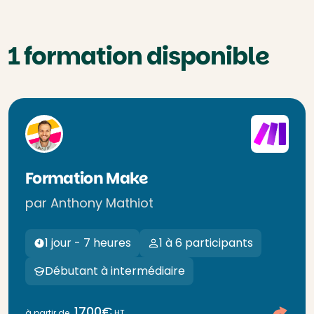
1 formation disponible
Formation Make
par Anthony Mathiot
1 jour - 7 heures
1 à 6 participants
Débutant à intermédiaire
1700€
à partir de
HT