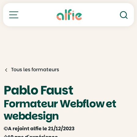
Re
Toutes nos formations
Tous les formateurs
Pablo Faust
Formateur Webflow et
webdesign
A rejoint alfie le 21/12/2023