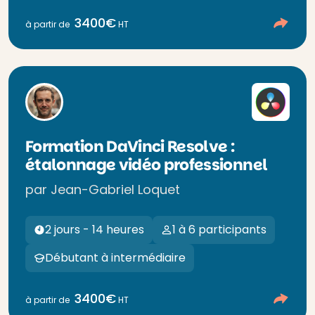
3400€
à partir de
HT
Formation DaVinci Resolve :
étalonnage vidéo professionnel
par Jean-Gabriel Loquet
2 jours - 14 heures
1 à 6 participants
Débutant à intermédiaire
3400€
à partir de
HT