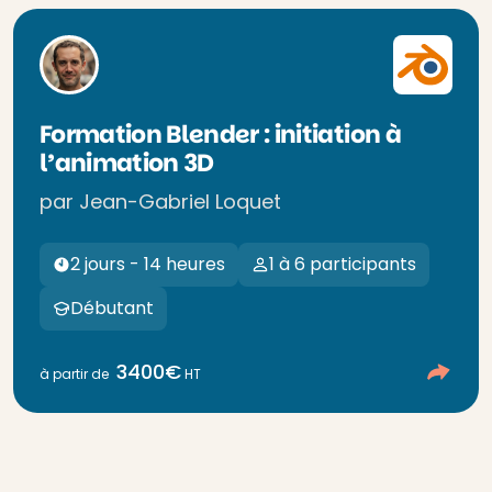
Formation Blender : initiation à
l’animation 3D
par Jean-Gabriel Loquet
2 jours - 14 heures
1 à 6 participants
Débutant
3400€
à partir de
HT