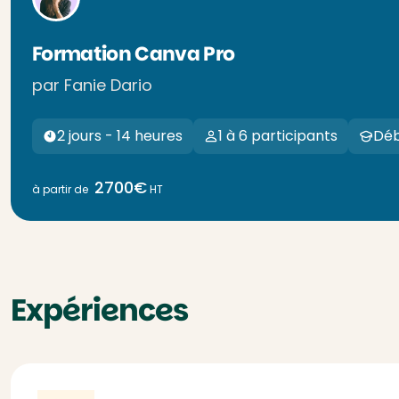
Formation Canva Pro
par Fanie Dario
2 jours - 14 heures
1 à 6 participants
Déb
2700€
à partir de
HT
Expériences