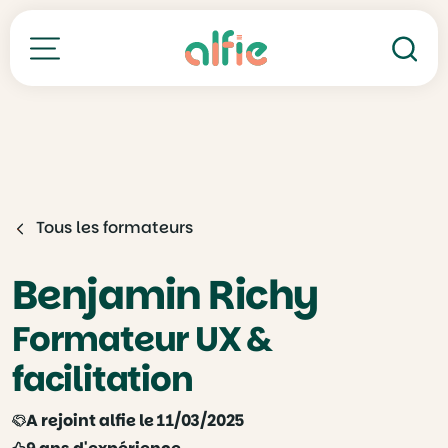
Re
Toutes nos formations
Tous les formateurs
Benjamin Richy
Formateur UX &
facilitation
A rejoint alfie le 11/03/2025