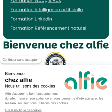
Formation Google Ads
Formation Intelligence artificielle
Formation LinkedIn
Formation Référencement naturel
Bienvenue chez alfie
Continuer sans accepter
Bienvenue
chez alfie
Nous utilisons des cookies
Afin d'assurer le bon fonctionnement
du site, mesurer son audience et vous permettre d'interagir avec les
Mentions légales UP&KO
réseaux sociaux nous utilisons des cookies
Politique de Cookies
Lire la politique de cookies