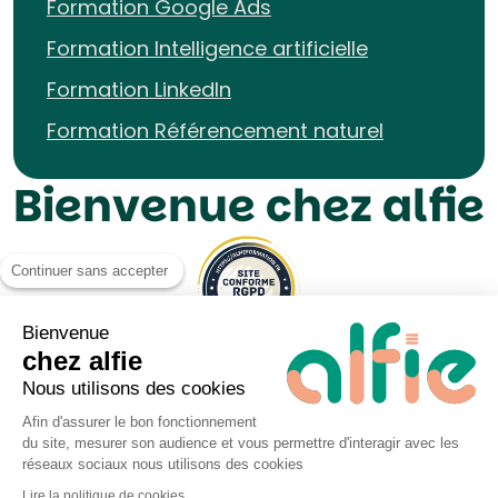
Formation Google Ads
Formation Intelligence artificielle
Formation LinkedIn
Formation Référencement naturel
Bienvenue chez alfie
Continuer sans accepter
Bienvenue
chez alfie
Nous utilisons des cookies
Afin d'assurer le bon fonctionnement
du site, mesurer son audience et vous permettre d'interagir avec les
Mentions légales UP&KO
réseaux sociaux nous utilisons des cookies
Politique de Cookies
Lire la politique de cookies