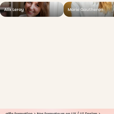
Alix Leroy
Marie Gautheron
alfie formation
>
Nos formateurs en UX / UI Design
>