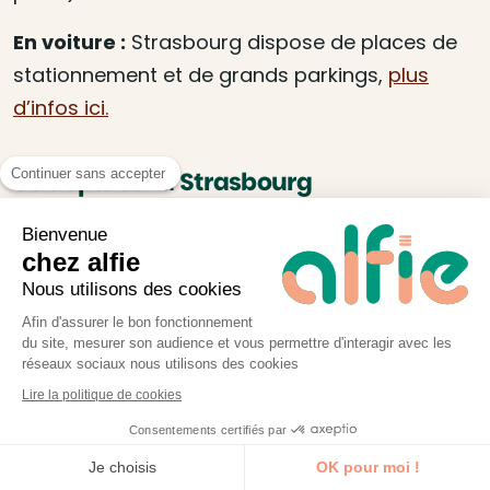
En voiture :
Strasbourg dispose de places de
stationnement et de grands parkings,
plus
d’infos ici.
Continuer sans accepter
Se déplacer à Strasbourg
Tramway et bus désservent la ville de
Bienvenue
Strasbourg. Retrouvez toutes les lignes sur le
chez alfie
site du réseau CTS :
https://www.cts-
Nous utilisons des cookies
strasbourg.eu/fr
Afin d'assurer le bon fonctionnement
du site, mesurer son audience et vous permettre d'interagir avec les
réseaux sociaux nous utilisons des cookies
Lire la politique de cookies
Consentements certifiés par
Je découvre la formation
Je choisis
OK pour moi !