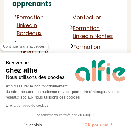
apprenants
Formation
Montpellier
LinkedIn
Formation
Bordeaux
LinkedIn Nantes
Formation
Formation
Continuer sans accepter
LinkedIn Lille
LinkedIn Nice
Formation
Bienvenue
Formation
chez alfie
LinkedIn Lyon
LinkedIn Paris
Nous utilisons des cookies
Formation
Formation
Afin d'assurer le bon fonctionnement
LinkedIn Marseille
LinkedIn
du site, mesurer son audience et vous permettre d'interagir avec les
réseaux sociaux nous utilisons des cookies
Formation
Strasbourg
Lire la politique de cookies
LinkedIn
Consentements certifiés par
Je découvre la formation
Je choisis
OK pour moi !