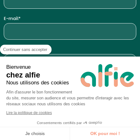
E-mail
Téléphone
Continuer sans accepter
Bienvenue
chez alfie
Nous utilisons des cookies
Afin d'assurer le bon fonctionnement
du site, mesurer son audience et vous permettre d'interagir avec les
réseaux sociaux nous utilisons des cookies
Lire la politique de cookies
Les informations recueillies à partir de ce formulaire sont
Consentements certifiés par
traitées par alfie pour donner suite à votre demande de
Je découvre la formation
Je choisis
OK pour moi !
contact et dans le cadre de nos activités de prospection.