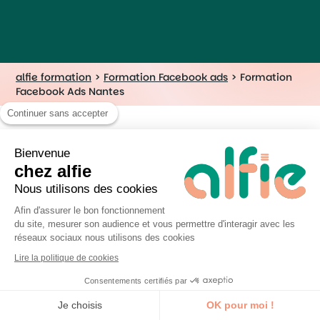
alfie formation
>
Formation Facebook ads
>
Formation
Facebook Ads Nantes
Continuer sans accepter
Bienvenue
chez alfie
Nous utilisons des cookies
Afin d'assurer le bon fonctionnement
du site, mesurer son audience et vous permettre d'interagir avec les
réseaux sociaux nous utilisons des cookies
Lire la politique de cookies
alfie est une marque commerciale de
Consentements certifiés par
la société UP&KO.
N° 52440914744
Je découvre la formation
(UP&KO)
. Cet enregistrement ne vaut
Je choisis
OK pour moi !