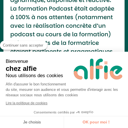
La formation Podcast était adaptée
à 100% à nos attentes (notamment
avec la réalisation concrète d’un
podcast au cours de la formation)
et les apports de la formatrice
Continuer sans accepter
étaient pertinents et pragmatiques
par rapport à notre situation.
Bienvenue
chez alfie
Eve Rocheteau
Nous utilisons des cookies
Apprenant
Avr. 2022
Afin d'assurer le bon fonctionnement
du site, mesurer son audience et vous permettre d'interagir avec les
réseaux sociaux nous utilisons des cookies
Lire la politique de cookies
Consentements certifiés par
C’était ma deuxième formation avec
Je découvre la formation
Je choisis
OK pour moi !
Alfie, les équipes sont réactives et