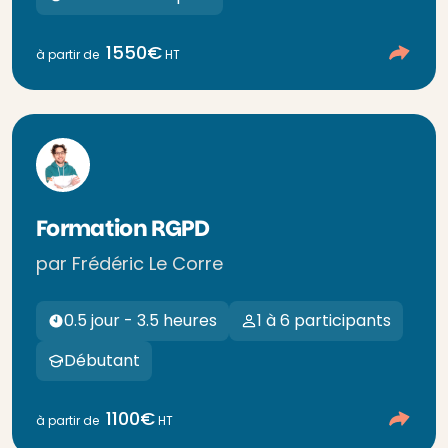
1550€
à partir de
HT
Formation RGPD
par Frédéric Le Corre
0.5 jour - 3.5 heures
1 à 6 participants
Débutant
1100€
à partir de
HT