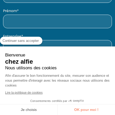
Prénom
Entreprise
Continuer sans accepter
Bienvenue
chez alfie
E-mail
Nous utilisons des cookies
Afin d'assurer le bon fonctionnement
du site, mesurer son audience et vous permettre d'interagir avec les
réseaux sociaux nous utilisons des cookies
Téléphone
Lire la politique de cookies
Consentements certifiés par
Je découvre la formation
Je choisis
OK pour moi !