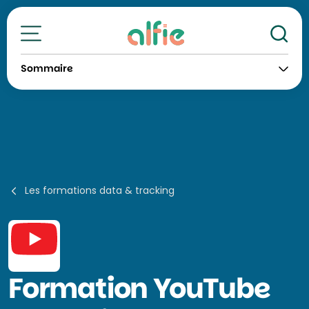
Re
Toutes nos formations
Sommaire
Les formations data & tracking
Formation
YouTube