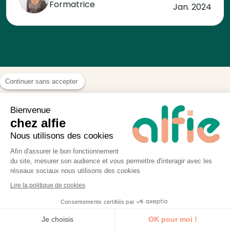
Formatrice
Jan. 2024
Continuer sans accepter
Bienvenue
Nos formations GA4 dans
chez alfie
les autres villes
Nous utilisons des cookies
Afin d'assurer le bon fonctionnement
du site, mesurer son audience et vous permettre d'interagir avec les
réseaux sociaux nous utilisons des cookies
Les villes plébiscitées par nos
Lire la politique de cookies
apprenants
Consentements certifiés par
Je découvre la formation
Formation
4 Montpellier
Je choisis
OK pour moi !