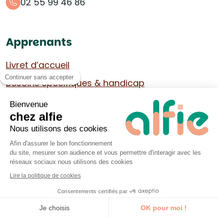
02 55 99 46 86
Apprenants
Livret d’accueil
Continuer sans accepter
Besoins spécifiques & handicap
Financer sa formation
Bienvenue
chez alfie
Agenda des formations
Nous utilisons des cookies
Formateurs
Afin d'assurer le bon fonctionnement
du site, mesurer son audience et vous permettre d'interagir avec les
réseaux sociaux nous utilisons des cookies
Tous nos formateurs
Lire la politique de cookies
Les ressources pour formateur
Consentements certifiés par
Je découvre la formation
Rejoindre alfie
Je choisis
OK pour moi !