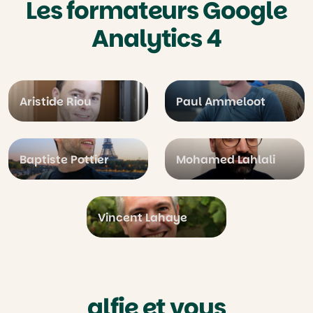
Les formateurs Google
Analytics 4
Aristide Riou
Paul Ammeloot
Baptiste Pottier
Mohamed Lahlali
Vincent Lahaye
alfie et vous