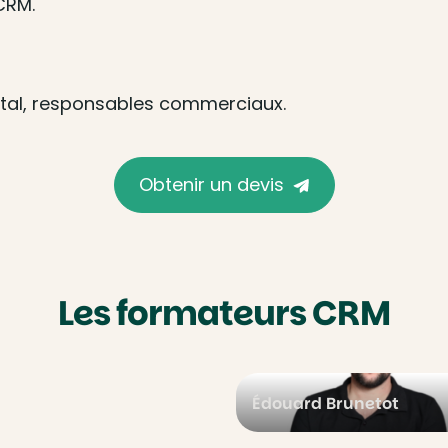
CRM.
gital, responsables commerciaux.
Obtenir un devis
Les formateurs CRM
Édouard Brunetot