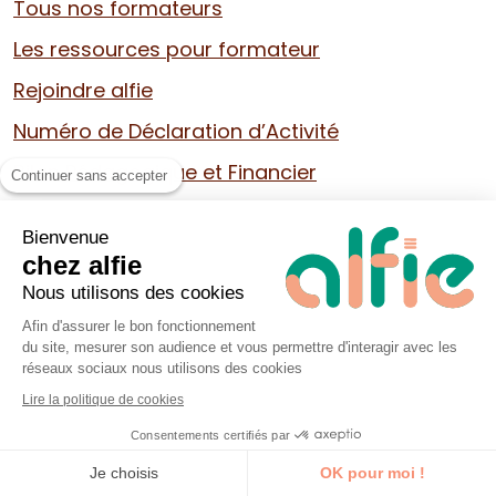
Tous nos formateurs
Les ressources pour formateur
Rejoindre alfie
Numéro de Déclaration d’Activité
Bilan Pédagogique et Financier
Continuer sans accepter
Connaître alfie
Bienvenue
chez alfie
Découvrir l’équipe
Nous utilisons des cookies
Contacter alfie
Afin d'assurer le bon fonctionnement
du site, mesurer son audience et vous permettre d'interagir avec les
Certificat QUALIOPI
réseaux sociaux nous utilisons des cookies
Lire la politique de cookies
Suggestion d’améliorations
Consentements certifiés par
Avis des apprennants
Je découvre la formation
Je choisis
OK pour moi !