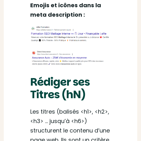
Emojis et icônes dans la
meta description :
Rédiger ses
Titres (hN)
Les titres (balisés <h1>, <h2>,
<h3> … jusqu’à <h6>)
structurent le contenu d’une
page web. Ils sont un critère