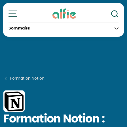
Re
Toutes nos formations
Sommaire
Formation Notion
Formation
Notion :