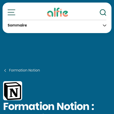
Re
Toutes nos formations
Sommaire
Formation Notion
Formation
Notion :