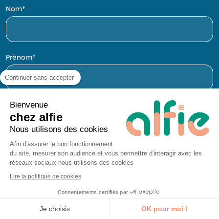
Nom
Prénom
Continuer sans accepter
Bienvenue
Entreprise
chez alfie
Nous utilisons des cookies
Afin d'assurer le bon fonctionnement
E-mail
du site, mesurer son audience et vous permettre d'interagir avec les
réseaux sociaux nous utilisons des cookies
Lire la politique de cookies
Consentements certifiés par
Téléphone
Je découvre la formation
Je choisis
OK pour moi !