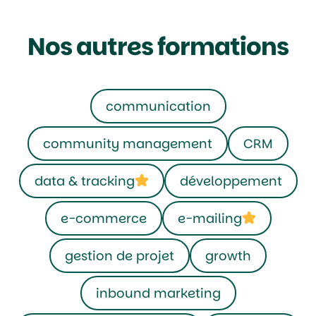
Nos autres formations
communication
community management
CRM
data & tracking
développement
e-commerce
e-mailing
gestion de projet
growth
inbound marketing