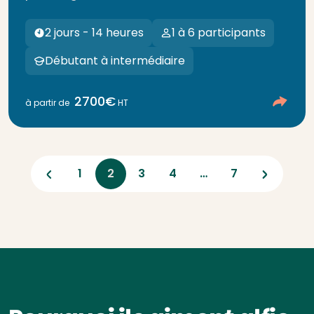
2 jours - 14 heures
1 à 6 participants
Débutant à intermédiaire
2700€
à partir de
HT
Previous
Next
1
2
3
4
…
7