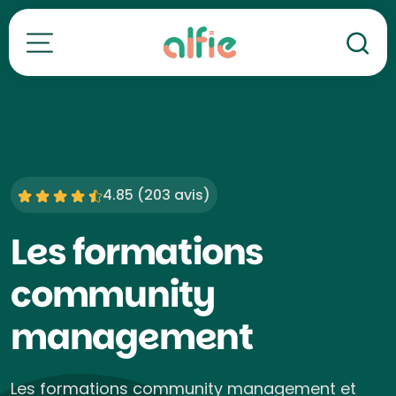
Re
Toutes nos formations
4.85 (
203 avis
)
Les formations
community
management
Les formations community management et