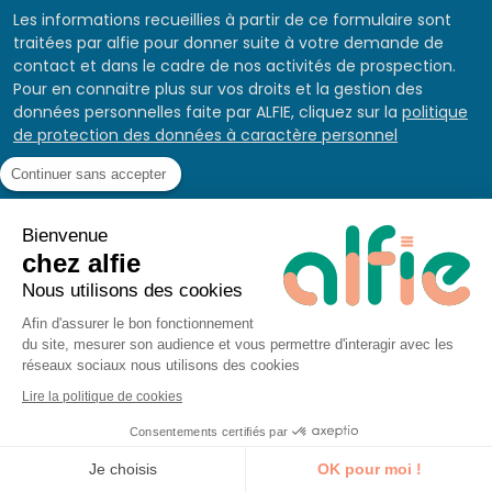
Les informations recueillies à partir de ce formulaire sont
traitées par alfie pour donner suite à votre demande de
contact et dans le cadre de nos activités de prospection.
Pour en connaitre plus sur vos droits et la gestion des
données personnelles faite par ALFIE, cliquez sur la
politique
de protection des données à caractère personnel
Continuer sans accepter
Bienvenue
chez alfie
Nous utilisons des cookies
Afin d'assurer le bon fonctionnement
du site, mesurer son audience et vous permettre d'interagir avec les
Les autres formations
réseaux sociaux nous utilisons des cookies
similaires
Lire la politique de cookies
Consentements certifiés par
Je découvre la formation
Je choisis
OK pour moi !