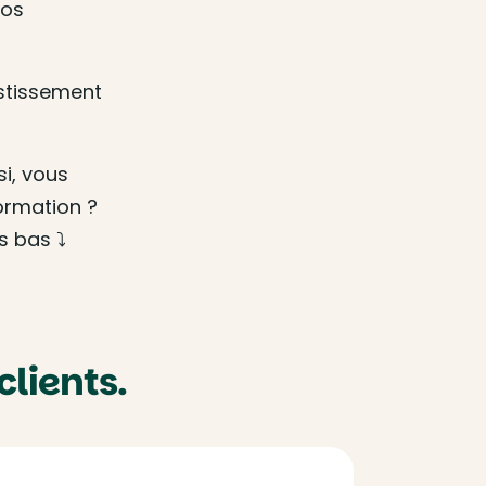
nos
estissement
si, vous
formation ?
s bas ⤵️
clients.