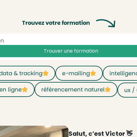
Trouvez votre formation
Trouver
une formation
data & tracking
e-mailing
intelligenc
 en ligne
référencement naturel
ux /
Salut, c’est Victor 👋