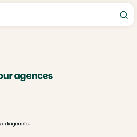
Re
our agences
x dirigeants,