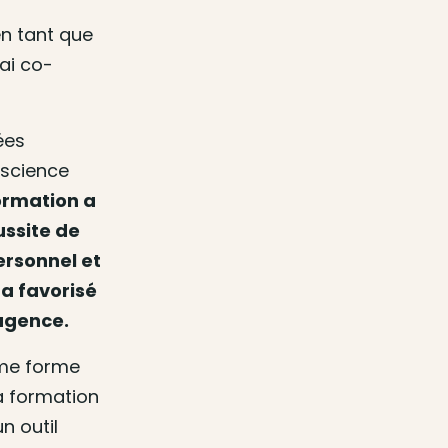
en tant que
’ai co-
ées
onscience
ormation a
ussite de
rsonnel et
 a favorisé
 agence.
 me forme
La formation
n outil