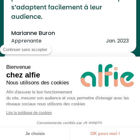
s’adaptent facilement à leur
audience.
Marianne Buron
Apprenante
Jan. 2023
Continuer sans accepter
Bienvenue
chez alfie
Formation passionnante et
Nous utilisons des cookies
personnalisée. Elle sera réellement
Afin d'assurer le bon fonctionnement
structurante pour la suite des
du site, mesurer son audience et vous permettre d'interagir avec les
réseaux sociaux nous utilisons des cookies
actions de communication sur le
Lire la politique de cookies
réseau social.
Consentements certifiés par
Je découvre la formation
Mathilde Delhomme
Je choisis
OK pour moi !