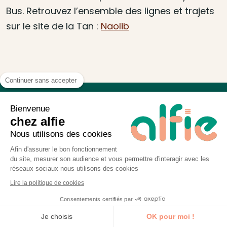
Bus. Retrouvez l’ensemble des lignes et trajets
sur le site de la Tan :
Naolib
Continuer sans accepter
Bienvenue
chez alfie
Pourquoi ils aiment alfie
Nous utilisons des cookies
Afin d'assurer le bon fonctionnement
Nos formations vous apportent plus que de la
du site, mesurer son audience et vous permettre d'interagir avec les
réseaux sociaux nous utilisons des cookies
simple théorie : astuces pour aller plus vite,
Lire la politique de cookies
études de cas, inspirations, bonnes pratiques
Consentements certifiés par
du moment ou encore le résultat de notre
Je découvre la formation
Je choisis
OK pour moi !
veille.