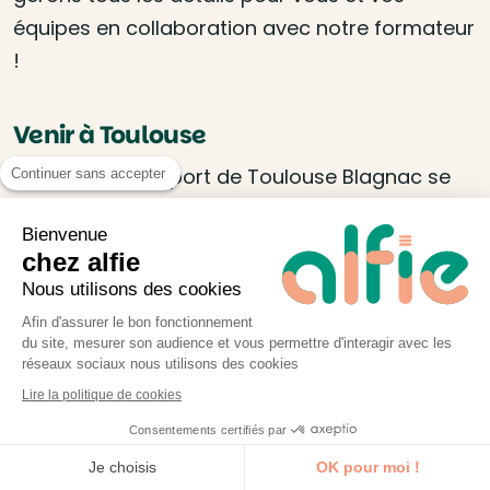
équipes en collaboration avec notre formateur
!
Venir à Toulouse
En avion :
l’aéroport de Toulouse Blagnac se
Continuer sans accepter
situe à 10 kilomètres du centre de Toulouse. La
Bienvenue
navette tramway T2 vous dépose dans le
chez alfie
centre-ville.
Nous utilisons des cookies
En train :
la gare Matabiau est desservie par la
Afin d'assurer le bon fonctionnement
du site, mesurer son audience et vous permettre d'interagir avec les
ligne A du Métro (arrêt Jean Jaurès) et les
réseaux sociaux nous utilisons des cookies
lignes de bus 23, 27 et L8.
Lire la politique de cookies
Consentements certifiés par
En voiture :
Toulouse dispose de places de
Je découvre la formation
Je choisis
OK pour moi !
stationnement et de grands parkings,
plus