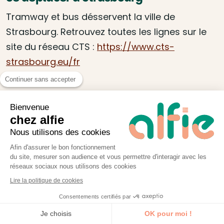
Tramway et bus désservent la ville de
Strasbourg. Retrouvez toutes les lignes sur le
site du réseau CTS :
https://www.cts-
strasbourg.eu/fr
Continuer sans accepter
Bienvenue
chez alfie
Nous utilisons des cookies
Afin d'assurer le bon fonctionnement
du site, mesurer son audience et vous permettre d'interagir avec les
Pourquoi ils aiment alfie
réseaux sociaux nous utilisons des cookies
Lire la politique de cookies
Nos formations vous apportent plus que de la
Consentements certifiés par
simple théorie : astuces pour aller plus vite,
Je découvre la formation
Je choisis
OK pour moi !