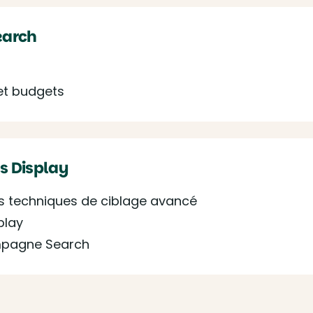
earch
et budgets
 Display
es techniques de ciblage avancé
play
ampagne Search