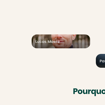
Lucas Maere
Pa
Pourquo