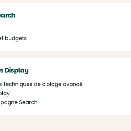
earch
et budgets
 Display
es techniques de ciblage avancé
play
ampagne Search